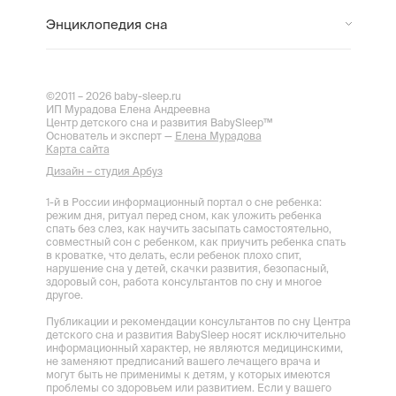
Энциклопедия сна
©2011 – 2026 baby-sleep.ru
ИП Мурадова Елена Андреевна
Центр детского сна и развития BabySleep™
Основатель и эксперт —
Елена Мурадова
Карта сайта
Дизайн – студия Арбуз
1-й в России информационный портал о сне ребенка:
режим дня, ритуал перед сном, как уложить ребенка
спать без слез, как научить засыпать самостоятельно,
совместный сон с ребенком, как приучить ребенка спать
в кроватке, что делать, если ребенок плохо спит,
нарушение сна у детей, скачки развития, безопасный,
здоровый сон, работа консультантов по сну и многое
другое.
Публикации и рекомендации консультантов по сну Центра
детского сна и развития BabySleep носят исключительно
информационный характер, не являются медицинскими,
не заменяют предписаний вашего лечащего врача и
могут быть не применимы к детям, у которых имеются
проблемы со здоровьем или развитием. Если у вашего