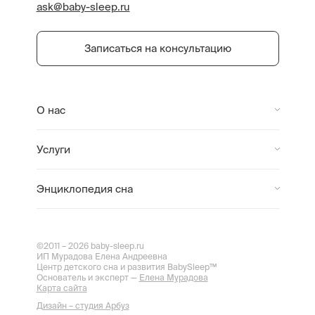
ask@baby-sleep.ru
Записаться на консультацию
О нас
Услуги
Энциклопедия сна
©2011 – 2026 baby-sleep.ru
ИП Мурадова Елена Андреевна
Центр детского сна и развития BabySleep™
Основатель и эксперт —
Елена Мурадова
Карта сайта
Дизайн – студия Арбуз