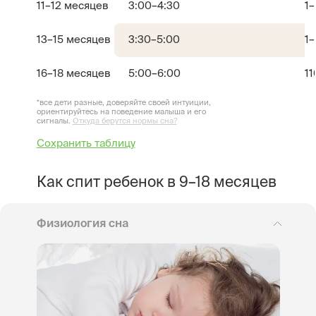
11–12 месяцев
3:00–4:30
1–
13–15 месяцев
3:30–5:00
1–
16–18 месяцев
5:00–6:00
1
1
*все дети разные, доверяйте своей интуиции,
ориентируйтесь на поведение малыша и его
сигналы.
Откуда берутся нормы сна?
Сохранить таблицу
Как спит ребенок в 9–18 месяцев
Физиология сна