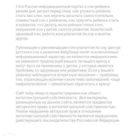
1-й в России информационный портал о сне ребенка:
режим дня, ритуал перед сном, как уложить ребенка
спать без слез, как научить засыпать самостоятельно,
совместный сон с ребенком, как приучить ребенка спать
в кроватке, что делать, если ребенок плохо спит,
нарушение сна у детей, скачки развития, безопасный,
здоровый сон, работа консультантов по сну и многое
другое.
Публикации и рекомендации консультантов по сну Центра
детского сна и развития BabySleep носят исключительно
информационный характер, не являются медицинскими,
не заменяют предписаний вашего лечащего врача и
могут быть не применимы к детям, у которых имеются
проблемы со здоровьем или развитием. Если у вашего
ребенка наблюдаются вторичные инсомнии — проблемы
сна, отражающие наличие каких-либо заболеваний, чаще
неврологических — обязательно обратитесь к врачу!
Сайт baby-sleep.ru зарегистрирован как объект
интеллектуальной собственности. Все материалы,
размещенные на данном сайте, являются предметом
авторского права и интеллектуальной собственностью.
Любое нарушение авторских прав в отношении
интеллектуальной собственности является нарушением
действующего законодательства Российской Федерации.