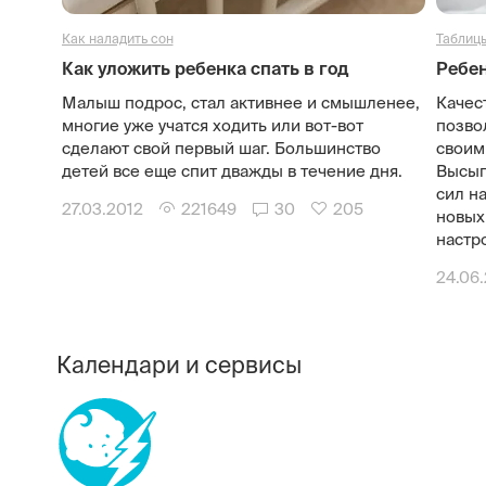
Как наладить сон
Таблицы
Как уложить ребенка спать в год
Ребен
Малыш подрос, стал активнее и смышленее,
Качес
многие уже учатся ходить или вот-вот
позво
сделают свой первый шаг. Большинство
своим
детей все еще спит дважды в течение дня.
Высып
сил н
27.03.2012
221649
30
205
новых
настро
24.06
Календари и сервисы