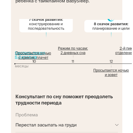
ребенка с таймлайном BabySleep.
7 скачок развития:
конструирование и
8 скачок развития:
последовательность
планирование и цели
Режим по часам:
2-й пик
Смотреть период
2 дневных сна
отделения
Просыпается ночью
6–9 месяцев
с криком, плачет
10
11
12
месяцы
Просыпается ночью
и зовет
Консультант по сну поможет преодолеть
трудности периода
Проблема
Перестал засыпать на груди