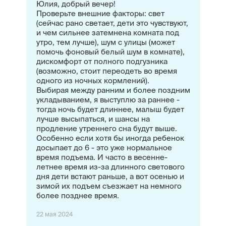
Юлия, добрый вечер!
Проверьте внешние факторы: свет
(сейчас рано светает, дети это чувствуют,
и чем сильнее затемнена комната под
утро, тем лучше), шум с улицы (может
помочь фоновый белый шум в комнате),
дискомфорт от полного подгузника
(возможно, стоит переодеть во время
одного из ночных кормлений).
Выбирая между ранним и более поздним
укладыванием, я выступлю за раннее -
тогда ночь будет длиннее, малыш будет
лучше высыпаться, и шансы на
продление утреннего сна будут выше.
Особенно если хотя бы иногда ребенок
досыпает до 6 - это уже нормальное
время подъема. И часто в весенне-
летнее время из-за длинного светового
дня дети встают раньше, а вот осенью и
зимой их подъем съезжает на немного
более позднее время.
22 мая 2024