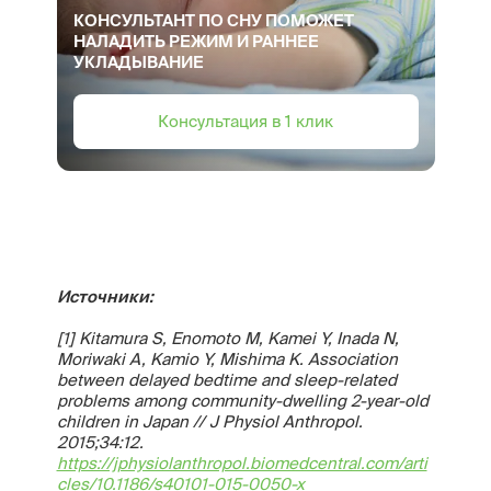
КОНСУЛЬТАНТ ПО СНУ ПОМОЖЕТ
НАЛАДИТЬ РЕЖИМ И РАННЕЕ
УКЛАДЫВАНИЕ
Консультация в 1 клик
Источники:
[1] Kitamura S, Enomoto M, Kamei Y, Inada N,
Moriwaki A, Kamio Y, Mishima K. Association
between delayed bedtime and sleep-related
problems among community-dwelling 2-year-old
children in Japan // J Physiol Anthropol.
2015;34:12.
https://jphysiolanthropol.biomedcentral.com/arti
cles/10.1186/s40101-015-0050-x