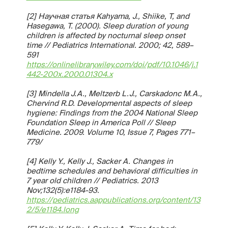
[2] Научная статья Kahyama, J., Shiike, T, and
Hasegawa, T. (2000). Sleep duration of young
children is affected by nocturnal sleep onset
time // Pediatrics International. 2000; 42, 589–
591
https://onlinelibrary.wiley.com/doi/pdf/10.1046/j.1
442-200x.2000.01304.x
[3] Mindella J.A., Meltzerb L.J., Carskadonc M.A.,
Chervind R.D. Developmental aspects of sleep
hygiene: Findings from the 2004 National Sleep
Foundation Sleep in America Poll // Sleep
Medicine. 2009. Volume 10, Issue 7, Pages 771–
779/
[4] Kelly Y., Kelly J., Sacker A. Changes in
bedtime schedules and behavioral difficulties in
7 year old children // Pediatrics. 2013
Nov;132(5):e1184-93.
https://pediatrics.aappublications.org/content/13
2/5/e1184.long