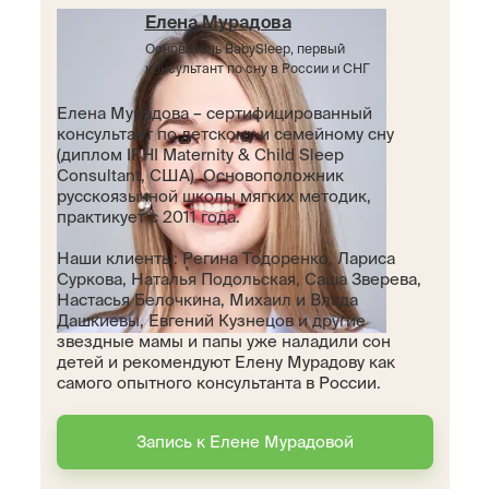
Елена Мурадова
Основатель BabySleep, первый
консультант по сну в России и СНГ
Елена Мурадова – сертифицированный
консультант по детскому и семейному сну
(диплом IPHI Maternity & Child Sleep
Consultant, США). Основоположник
русскоязычной школы мягких методик,
практикует с 2011 года.
Наши клиенты: Регина Тодоренко, Лариса
Суркова, Наталья Подольская, Саша Зверева,
Настасья Белочкина, Михаил и Влада
Дашкиевы, Евгений Кузнецов и другие
звездные мамы и папы уже наладили сон
детей и рекомендуют Елену Мурадову как
самого опытного консультанта в России.
Запись к Елене Мурадовой