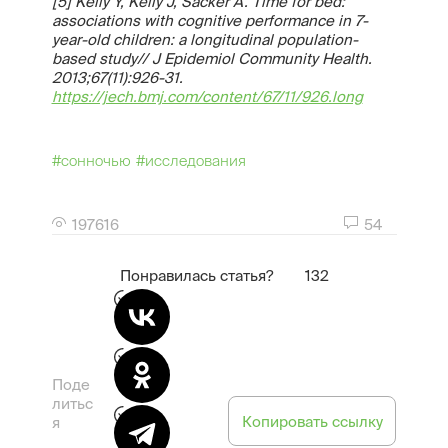
[5] Kelly Y, Kelly J, Sacker A. Time for bed:
associations with cognitive performance in 7-
year-old children: a longitudinal population-
based study// J Epidemiol Community Health.
2013;67(11):926-31.
https://jech.bmj.com/content/67/11/926.long
#сонночью
#исследования
197616
54
Понравилась статья?
132
Поде
литьс
Копировать ссылку
я