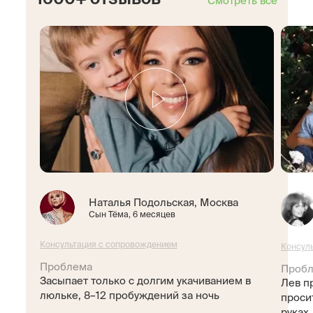
Смотреть все
Наталья Подольская, Москва
Сын Тёма, 6 месяцев
Консультация с сопровождением
Консул
Проблема
Проб
Засыпает только с долгим укачиванием в
Лев пр
люльке, 8–12 пробуждений за ночь
просит
руках