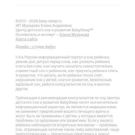
©2011 – 2026 baby-sleep.ru
ИП Мурадова Елена Андреевна
Центр детского сна и развития BabySleep™
Основатель и эксперт —
Елена Мурадова
Карта сайта
Дизайн – студия Арбуз
1-й в России информационный портал о сне ребенка:
режим дня, ритуал перед сном, как уложить ребенка
спать без слез, как научить засыпать самостоятельно,
совместный сон с ребенком, как приучить ребенка спать
в кроватке, что делать, если ребенок плохо спит,
нарушение сна у детей, скачки развития, безопасный,
здоровый сон, работа консультантов по сну и многое
другое.
Публикации и рекомендации консультантов по сну Центра
детского сна и развития BabySleep носят исключительно
информационный характер, не являются медицинскими,
не заменяют предписаний вашего лечащего врача и
могут быть не применимы к детям, у которых имеются
проблемы со здоровьем или развитием. Если у вашего
ребенка наблюдаются вторичные инсомнии — проблемы
сна, отражающие наличие каких-либо заболеваний, чаще
неврологических — обязательно обратитесь к врачу!