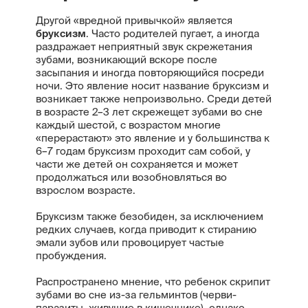
Другой «вредной привычкой» является
бруксизм
. Часто родителей пугает, а иногда
раздражает неприятный звук скрежетания
зубами, возникающий вскоре после
засыпания и иногда повторяющийся посреди
ночи. Это явление носит название бруксизм и
возникает также непроизвольно. Среди детей
в возрасте 2–3 лет скрежещет зубами во сне
каждый шестой, с возрастом многие
«перерастают» это явление и у большинства к
6–7 годам бруксизм проходит сам собой, у
части же детей он сохраняется и может
продолжаться или возобновляться во
взрослом возрасте.
Бруксизм также безобиден, за исключением
редких случаев, когда приводит к стиранию
эмали зубов или провоцирует частые
пробуждения.
Распространено мнение, что ребенок скрипит
зубами во сне из-за гельминтов (черви-
паразиты, живущие в кишечнике), однако