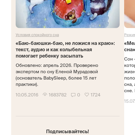
Условия спокойного сна
Режим
«Баю-баюшки-баю, не ложися на краю»:
«Ме
текст, аудио и как колыбельная
сна»
помогает ребенку засыпать
Сон 
Обновлено: апрель 2026. Проверено
кото
экспертом по сну Еленой Мурадовой
жизн
(основатель BabySleep, более 15 лет
поло
практики).
сна,
сне. 
10.05.2016
1683782
0
1724
15.07
Подписывайтесь!