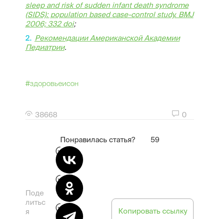
sleep and risk of sudden infant death syndrome
(SIDS): population based case-control study. BMJ
2006; 332 doi
;
Рекомендации Американской Академии
Педиатрии
.
#здоровьеисон
38668
0
Понравилась статья?
59
Поде
литьс
Копировать ссылку
я