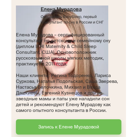
Елена Мурадова
Основатель BabySleep, первый
консультант по сну в России и СНГ
Елена Мурадова – сертифицированный
консультант по детскому и семейному сну
(диплом IPHI Maternity & Child Sleep
Consultant, США). Основоположник
русскоязычной школы мягких методик,
практикует с 2011 года.
Наши клиенты: Регина Тодоренко, Лариса
Суркова, Наталья Подольская, Саша Зверева,
Настасья Белочкина, Михаил и Влада
Дашкиевы, Евгений Кузнецов и другие
звездные мамы и папы уже наладили сон
детей и рекомендуют Елену Мурадову как
самого опытного консультанта в России.
Запись к Елене Мурадовой