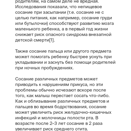
родителям, на самом деле не вредная.
Исследования показали, что непищевое
сосание при засыпании (т.е. сосание не с
целью питания, как например, сосание груди
или бутылочки) способствуют развитию мозга
маленького ребенка, а в первый год жизни
снижает риск опасного синдрома внезапной
детской смерти[1].
Также сосание пальца или другого предмета
может помогать ребенку быстрее уснуть при
укладывании и заснуть без помощи родителей
при ночных пробуждениях.
Сосание различных предметов может
приводить к нарушениям прикуса, но эти
проблемы обычно исчезают вскоре после
того, как малыш перестает сосать что-либо.
Как и облизывание различных предметов и
пальцев во время бодрствования, сосание
может увеличить риск желудочно-кишечных
инфекций и молочницы полости рта. В
возрасте после 2–3 лет сосание в 2 раза
увеличивает риск среднего отита.