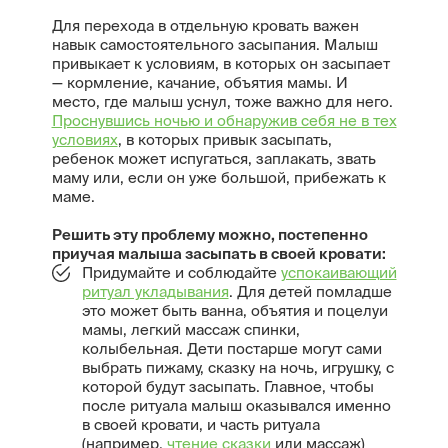
Для перехода в отдельную кровать важен
навык самостоятельного засыпания. Малыш
привыкает к условиям, в которых он засыпает
— кормление, качание, объятия мамы. И
место, где малыш уснул, тоже важно для него.
Проснувшись ночью и обнаружив себя не в тех
условиях
, в которых привык засыпать,
ребенок может испугаться, заплакать, звать
маму или, если он уже большой, прибежать к
маме.
Решить эту проблему можно, постепенно
приучая малыша засыпать в своей кровати:
Придумайте и соблюдайте
успокаивающий
ритуал укладывания
. Для детей помладше
это может быть ванна, объятия и поцелуи
мамы, легкий массаж спинки,
колыбельная. Дети постарше могут сами
выбрать пижаму, сказку на ночь, игрушку, с
которой будут засыпать. Главное, чтобы
после ритуала малыш оказывался именно
в своей кровати, и часть ритуала
(например,
чтение сказки
или массаж)