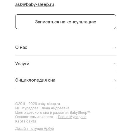
ask@baby-sleep.ru
Записаться на консультацию
О нас
Услуги
Энциклопедия сна
©2011 – 2026 baby-sleep.ru
ИП Мурадова Елена Андреевна
Центр детского сна и развития BabySleep™
Основатель и эксперт —
Елена Мурадова
Карта сайта
Дизайн – студия Арбуз