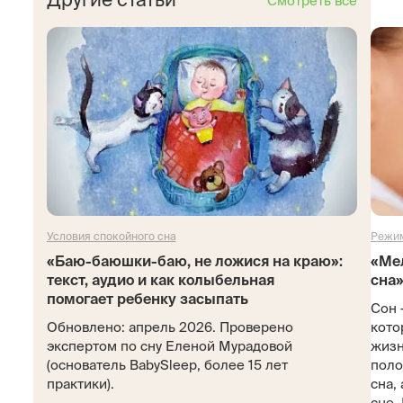
Смотреть все
Условия спокойного сна
Режим
«Баю-баюшки-баю, не ложися на краю»:
«Ме
текст, аудио и как колыбельная
сна»
помогает ребенку засыпать
Сон 
Обновлено: апрель 2026. Проверено
кото
экспертом по сну Еленой Мурадовой
жизн
(основатель BabySleep, более 15 лет
поло
практики).
сна,
сне. 