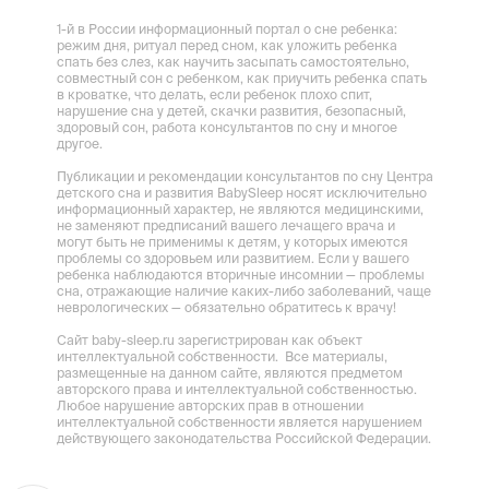
1-й в России информационный портал о сне ребенка:
режим дня, ритуал перед сном, как уложить ребенка
спать без слез, как научить засыпать самостоятельно,
совместный сон с ребенком, как приучить ребенка спать
в кроватке, что делать, если ребенок плохо спит,
нарушение сна у детей, скачки развития, безопасный,
здоровый сон, работа консультантов по сну и многое
другое.
Публикации и рекомендации консультантов по сну Центра
детского сна и развития BabySleep носят исключительно
информационный характер, не являются медицинскими,
не заменяют предписаний вашего лечащего врача и
могут быть не применимы к детям, у которых имеются
проблемы со здоровьем или развитием. Если у вашего
ребенка наблюдаются вторичные инсомнии — проблемы
сна, отражающие наличие каких-либо заболеваний, чаще
неврологических — обязательно обратитесь к врачу!
Сайт baby-sleep.ru зарегистрирован как объект
интеллектуальной собственности. Все материалы,
размещенные на данном сайте, являются предметом
авторского права и интеллектуальной собственностью.
Любое нарушение авторских прав в отношении
интеллектуальной собственности является нарушением
действующего законодательства Российской Федерации.