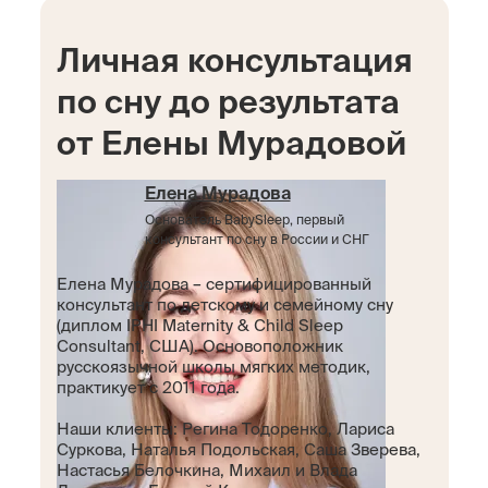
Личная консультация
по сну до результата
от Елены Мурадовой
Елена Мурадова
Основатель BabySleep, первый
консультант по сну в России и СНГ
Елена Мурадова – сертифицированный
консультант по детскому и семейному сну
(диплом IPHI Maternity & Child Sleep
Consultant, США). Основоположник
русскоязычной школы мягких методик,
практикует с 2011 года.
Наши клиенты: Регина Тодоренко, Лариса
Суркова, Наталья Подольская, Саша Зверева,
Настасья Белочкина, Михаил и Влада