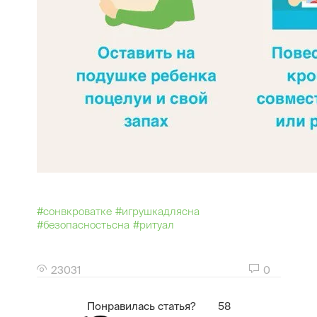
#сонвкроватке
#игрушкадлясна
#безопасностьсна
#ритуал
23031
0
Понравилась статья?
58