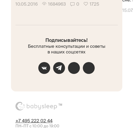
10.05.2016
1684963
0
1725
15.07
Подписывайтесь!
Бесплатные консультации и советы
в наших соцсетях
TM
+7 495 222 02 44
ПН–ПТ с 10:00 до 19:00