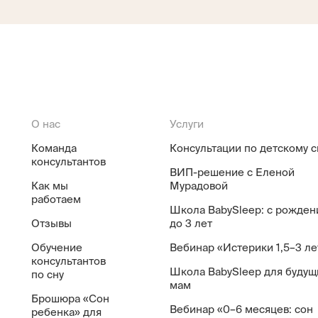
О нас
Услуги
Команда
Консультации по детскому с
консультантов
ВИП-решение с Еленой
Как мы
Мурадовой
работаем
Школа BabySleep: с рожден
Отзывы
до 3 лет
Обучение
Вебинар «Истерики 1,5–3 ле
консультантов
Школа BabySleep для будущ
по сну
мам
Брошюра «Сон
Вебинар «0–6 месяцев: сон
ребенка» для