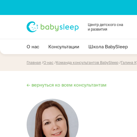
Центр детского сна
и развития
О нас
Консультации
Школа BabySleep
Главная
О нас
Команда консультантов BabySleep
Галина 
← вернуться ко всем консультантам