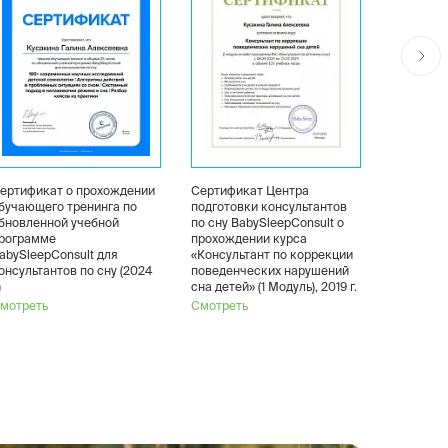
ертификат о прохождении
Сертификат Центра
Сертифик
бучающего тренинга по
подготовки консультантов
подготов
бновленной учебной
по сну BabySleepConsult о
по сну Ba
рограмме
прохождении курса
прохожде
abySleepConsult для
«Консультант по коррекции
«Консульт
онсультантов по сну (2024
поведенческих нарушений
методика 
)
сна детей» (1 Модуль), 2019 г.
Модуль), 2
мотреть
Смотреть
Смотреть