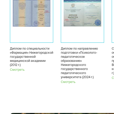
Диплом по специальности
Диплом по направлению
С
«Фармация» Нижегородской
подготовки «Психолого-
о
государственной
педагогическое
о
медицинской академии
образование»
п
(2012 г.)
Нижегородского
B
государственного
к
Смотреть
педагогического
г.
университета (2024 г.)
С
Смотреть