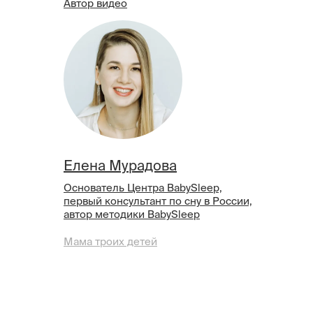
Автор видео
Елена Мурадова
Основатель Центра BabySleep,
первый консультант по сну в России,
автор методики BabySleep
Мама троих детей