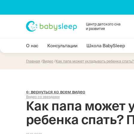
Центр детского сна
и развития
О нас
Консультации
Школа BabySleep
Главная
Видео
Как папа может укладывать ребенка спать
← вернуться ко всем видео
Видео со звездами
Как папа может 
ребенка спать? 