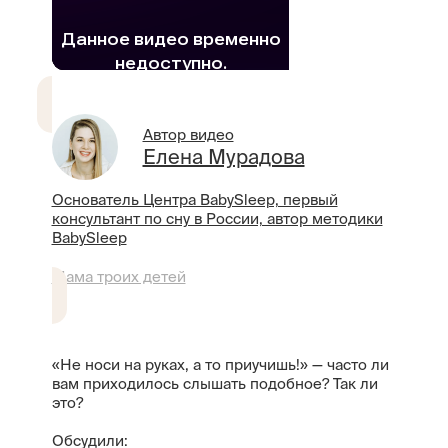
Автор видео
Елена Мурадова
Основатель Центра BabySleep, первый
консультант по сну в России, автор методики
BabySleep
Мама троих детей
«Не носи на руках, а то приучишь!» — часто ли
вам приходилось слышать подобное? Так ли
это?
Обсудили: