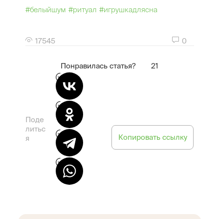
#белыйшум
#ритуал
#игрушкадлясна
17545
0
Понравилась статья?
21
Поде
литьс
Копировать ссылку
я