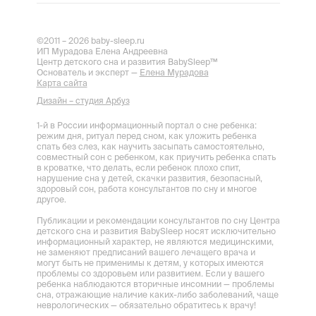
©2011 – 2026 baby-sleep.ru
ИП Мурадова Елена Андреевна
Центр детского сна и развития BabySleep™
Основатель и эксперт —
Елена Мурадова
Карта сайта
Дизайн – студия Арбуз
1-й в России информационный портал о сне ребенка:
режим дня, ритуал перед сном, как уложить ребенка
спать без слез, как научить засыпать самостоятельно,
совместный сон с ребенком, как приучить ребенка спать
в кроватке, что делать, если ребенок плохо спит,
нарушение сна у детей, скачки развития, безопасный,
здоровый сон, работа консультантов по сну и многое
другое.
Публикации и рекомендации консультантов по сну Центра
детского сна и развития BabySleep носят исключительно
информационный характер, не являются медицинскими,
не заменяют предписаний вашего лечащего врача и
могут быть не применимы к детям, у которых имеются
проблемы со здоровьем или развитием. Если у вашего
ребенка наблюдаются вторичные инсомнии — проблемы
сна, отражающие наличие каких-либо заболеваний, чаще
неврологических — обязательно обратитесь к врачу!