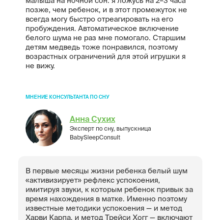
малыша на ночной сон: я ложусь на 2–3 часа
позже, чем ребенок, и в этот промежуток не
всегда могу быстро отреагировать на его
пробуждения. Автоматическое включение
белого шума не раз мне помогало. Старшим
детям медведь тоже понравился, поэтому
возрастных ограничений для этой игрушки я
не вижу.
МНЕНИЕ КОНСУЛЬТАНТА ПО СНУ
Анна Сухих
Эксперт по сну, выпускница
BabySleepConsult
В первые месяцы жизни ребенка белый шум
«активизирует» рефлекс успокоения,
имитируя звуки, к которым ребенок привык за
время нахождения в матке. Именно поэтому
известные методики успокоения — и метод
Харви Карпа, и метод Трейси Хогг — включают