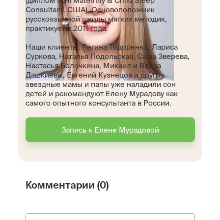
(диплом IPHI Maternity & Child Sleep
Consultant, США). Основоположник
русскоязычной школы мягких методик,
практикует с 2011 года.
Наши клиенты: Регина Тодоренко, Лариса
Суркова, Наталья Подольская, Саша Зверева,
Настасья Белочкина, Михаил и Влада
Дашкиевы, Евгений Кузнецов и другие
звездные мамы и папы уже наладили сон
детей и рекомендуют Елену Мурадову как
самого опытного консультанта в России.
Запись к Елене Мурадовой
Комментарии (0)