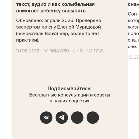
текст, аудио и как колыбельная
сна»
помогает ребенку засыпать
Сон 
Обновлено: апрель 2026. Проверено
кото
экспертом по сну Еленой Мурадовой
жизн
(основатель BabySleep, более 15 лет
поло
практики).
сна,
сне. 
10.05.2016
1687069
0
1728
15.07
Подписывайтесь!
Бесплатные консультации и советы
в наших соцсетях