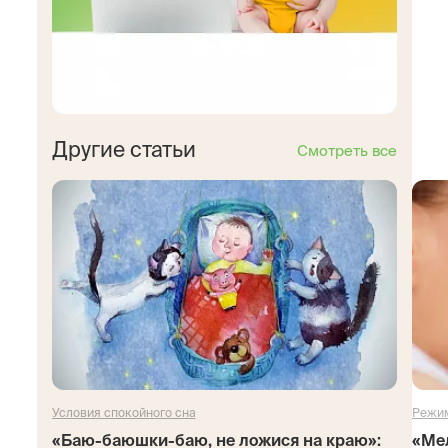
Другие статьи
Смотреть все
Условия спокойного сна
Режим
«Баю-баюшки-баю, не ложися на краю»:
«Ме