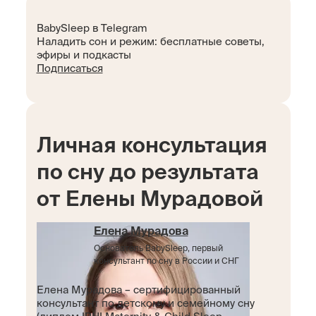
BabySleep в Telegram
Наладить сон и режим: бесплатные советы,
эфиры и подкасты
Подписаться
Личная консультация
по сну до результата
от Елены Мурадовой
Елена Мурадова
Основатель BabySleep, первый
консультант по сну в России и СНГ
Елена Мурадова – сертифицированный
консультант по детскому и семейному сну