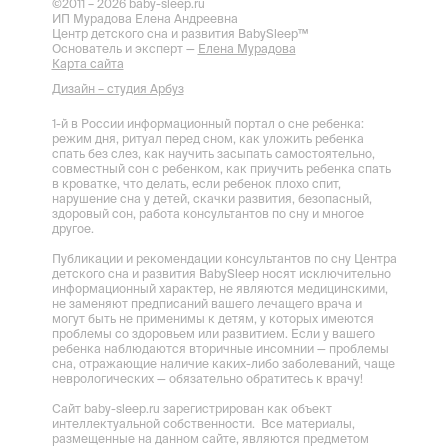
©2011 – 2026 baby-sleep.ru
ИП Мурадова Елена Андреевна
Центр детского сна и развития BabySleep™
Основатель и эксперт —
Елена Мурадова
Карта сайта
Дизайн – студия Арбуз
1-й в России информационный портал о сне ребенка:
режим дня, ритуал перед сном, как уложить ребенка
спать без слез, как научить засыпать самостоятельно,
совместный сон с ребенком, как приучить ребенка спать
в кроватке, что делать, если ребенок плохо спит,
нарушение сна у детей, скачки развития, безопасный,
здоровый сон, работа консультантов по сну и многое
другое.
Публикации и рекомендации консультантов по сну Центра
детского сна и развития BabySleep носят исключительно
информационный характер, не являются медицинскими,
не заменяют предписаний вашего лечащего врача и
могут быть не применимы к детям, у которых имеются
проблемы со здоровьем или развитием. Если у вашего
ребенка наблюдаются вторичные инсомнии — проблемы
сна, отражающие наличие каких-либо заболеваний, чаще
неврологических — обязательно обратитесь к врачу!
Сайт baby-sleep.ru зарегистрирован как объект
интеллектуальной собственности. Все материалы,
размещенные на данном сайте, являются предметом