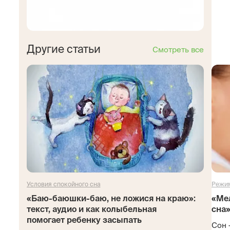
Другие статьи
Смотреть все
Условия спокойного сна
Режим
«Баю-баюшки-баю, не ложися на краю»:
«Ме
текст, аудио и как колыбельная
сна»
помогает ребенку засыпать
Сон 