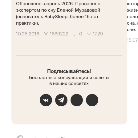
Обновлено: апрель 2026. Проверено
кото
экспертом по сну Еленой Мурадовой
жизн
(основатель BabySleep, более 15 лет
поло
практики).
сна,
сне. 
10.05.2016
1689222
0
1729
15.07
Подписывайтесь!
Бесплатные консультации и советы
в наших соцсетях