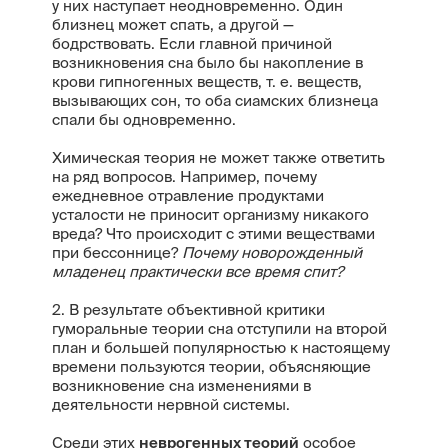
у них наступает неодновременно. Один
близнец может спать, а другой —
бодрствовать. Если главной причиной
возникновения сна было бы накопление в
крови гипногенных веществ, т. е. веществ,
вызывающих сон, то оба сиамских близнеца
спали бы одновременно.
Химическая теория не может также ответить
на ряд вопросов. Например, почему
ежедневное отравление продуктами
усталости не приносит организму никакого
вреда? Что происходит с этими веществами
при бессоннице?
Почему новорожденный
младенец практически все время спит?
2. В результате объективной критики
гуморальные теории сна отступили на второй
план и большей популярностью к настоящему
времени пользуются теории, объясняющие
возникновение сна изменениями в
деятельности нервной системы.
Среди этих
неврогенных теорий
особое