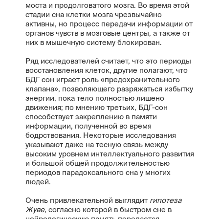
моста и продолговатого мозга. Во время этой
стадии сна клетки мозга чрезвычайно
активны, но процесс передачи информации от
органов чувств в мозговые центры, а также от
них в мышечную систему блокирован.
Ряд исследователей считает, что это периоды
восстановления клеток, другие полагают, что
БДГ сон играет роль «предохранительного
клапана», позволяющего разряжаться избытку
энергии, пока тело полностью лишено
движения; по мнению третьих, БДГ-сон
способствует закреплению в памяти
информации, полученной во время
бодрствования. Некоторые исследования
указывают даже на тесную связь между
высоким уровнем интеллектуального развития
и большой общей продолжительностью
периодов парадоксального сна у многих
людей.
Очень привлекательной выглядит
гипотеза
Жуве
, согласно которой в быстром сне в
нейрологическую память передается