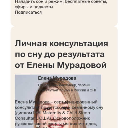
Наладить сон и режим: бесплатные советы,
эфиры и подкасты
Подписаться
Личная консультация
по сну до результата
от Елены Мурадовой
Елена Мурадова
Основатель BabySleep, первый
консультант по сну в России и СНГ
Елена Мурадова – сертифицированный
консультант по детскому и семейному сну
(диплом IPHI Maternity & Child Sleep
Consultant, США). Основоположник
русскоязычной школы мягких методик,