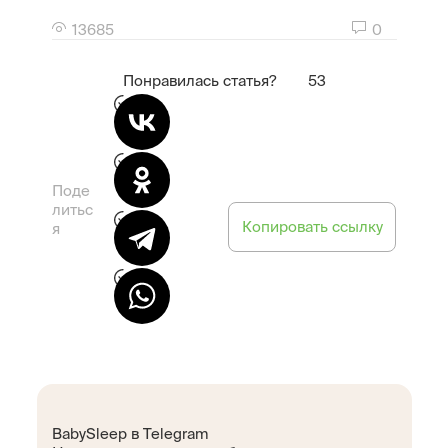
13685
0
Понравилась статья?
53
Поде
литьс
Копировать ссылку
я
BabySleep в Telegram