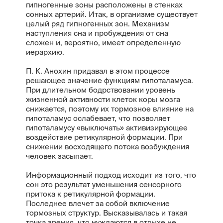
гипногенные зоны расположены в стенках
сонных артерий. Итак, в организме существует
целый ряд гипногенных зон. Механизм
наступления сна и пробуждения от сна
сложен и, вероятно, имеет определенную
иерархию.
П. К. Анохин придавал в этом процессе
решающее значение функциям гипоталамуса.
При длительном бодрствовании уровень
жизненной активности клеток коры мозга
снижается, поэтому их тормозное влияние на
гипоталамус ослабевает, что позволяет
гипоталамусу «выключать» активизирующее
воздействие ретикулярной формации. При
снижении восходящего потока возбуждения
человек засыпает.
Информационный подход исходит из того, что
сон это результат уменьшения сенсорного
притока к ретикулярной формации.
Последнее влечет за собой включение
тормозных структур. Высказывалась и такая
точка зрения, что нуждаются в отдыхе не