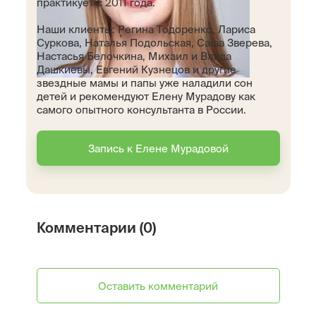
практикует с 2011 года.
Наши клиенты: Регина Тодоренко, Лариса
Суркова, Наталья Подольская, Саша Зверева,
Настасья Белочкина, Михаил и Влада
Дашкиевы, Евгений Кузнецов и другие
звездные мамы и папы уже наладили сон
детей и рекомендуют Елену Мурадову как
самого опытного консультанта в России.
Запись к Елене Мурадовой
Комментарии (0)
Оставить комментарий