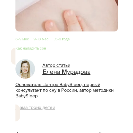
6–9 мес
9–18 мес
1,5–3 года
Как наладить сон
Автор статьи
Елена Мурадова
Основатель Центра BabySleep, первый
консультант по сну в России, автор методики
BabySleep
Мама троих детей