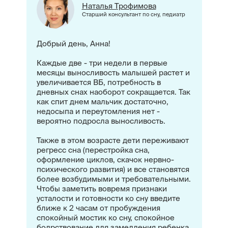
Наталья Трофимова
Старший консультант по сну, педиатр
Добрый день, Анна!
Каждые две - три недели в первые
месяцы выносливость малышей растет и
увеличивается ВБ, потребность в
дневных снах наоборот сокращается. Так
как спит днем мальчик достаточно,
недосыпа и переутомления нет -
вероятно подросла выносливость.
Также в этом возрасте дети переживают
регресс сна (перестройка сна,
оформление циклов, скачок нервно-
психического развития) и все становятся
более возбудимыми и требовательными.
Чтобы заметить вовремя признаки
усталости и готовности ко сну введите
ближе к 2 часам от пробуждения
спокойный мостик ко сну, спокойное
бодрствование для замедления ребенка.