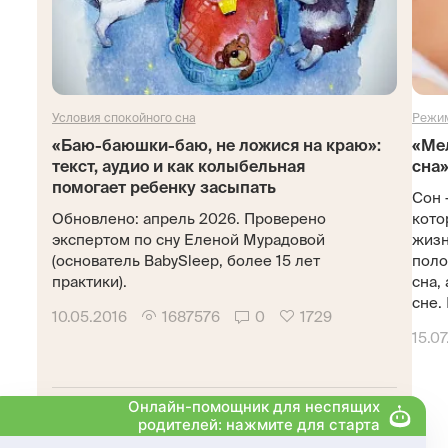
Условия спокойного сна
Режим
«Баю-баюшки-баю, не ложися на краю»:
«Ме
текст, аудио и как колыбельная
сна»
помогает ребенку засыпать
Сон 
Обновлено: апрель 2026. Проверено
кото
экспертом по сну Еленой Мурадовой
жизн
(основатель BabySleep, более 15 лет
поло
практики).
сна,
сне. 
10.05.2016
1687576
0
1729
15.07
Подписывайтесь!