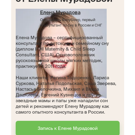
Елена Мурадова
Основатель BabySleep, первый
консультант по сну в России и СНГ
Елена Мурадова – сертифицированный
консультант по детскому и семейному сну
(диплом IPHI Maternity & Child Sleep
Consultant, США). Основоположник
русскоязычной школы мягких методик,
практикует с 2011 года.
Наши клиенты: Регина Тодоренко, Лариса
Суркова, Наталья Подольская, Саша Зверева,
Настасья Белочкина, Михаил и Влада
Дашкиевы, Евгений Кузнецов и другие
звездные мамы и папы уже наладили сон
детей и рекомендуют Елену Мурадову как
самого опытного консультанта в России.
Запись к Елене Мурадовой