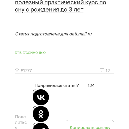
полезный практический курс по
сну с рождения до 3 лет
Статья подготовлена для deti.mail.ru
#гв
#сонночью
81777
12
Понравилась статья?
124
Поде
литьс
Копировать ссылку
я