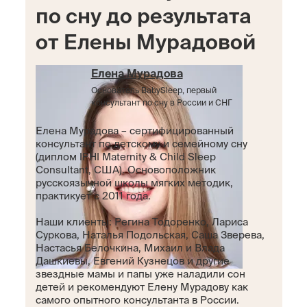
по сну до результата
от Елены Мурадовой
Елена Мурадова
Основатель BabySleep, первый
консультант по сну в России и СНГ
Елена Мурадова – сертифицированный
консультант по детскому и семейному сну
(диплом IPHI Maternity & Child Sleep
Consultant, США). Основоположник
русскоязычной школы мягких методик,
практикует с 2011 года.
Наши клиенты: Регина Тодоренко, Лариса
Суркова, Наталья Подольская, Саша Зверева,
Настасья Белочкина, Михаил и Влада
Дашкиевы, Евгений Кузнецов и другие
звездные мамы и папы уже наладили сон
детей и рекомендуют Елену Мурадову как
самого опытного консультанта в России.