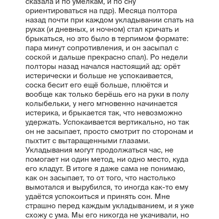
сказала и по умелкам, и по сну
ориентироваться на пдр). Месяца полтора
назад почти при каждом укладывании спать на
руках (и дневных, и ночном) стал кричать и
брыкаться, но это было в терпимом формате:
пара минут сопротивления, и он засыпал с
соской и дальше прекрасно спал). Ро недели
полторы назад начался настоящий ад: орёт
истерически и больше не успокаивается,
соска бесит его ещё больше, плюётся и
вообще как только берёшь его на руки в полу
колыбельки, у него мгновенно начинается
истерика, и брыкается так, что невозможно
удержать. Успокаивается вертикально, но так
он не засыпает, просто смотрит по сторонам и
пыхтит с вытаращенными глазами.
Укладывания могут продолжаться час, не
помогает ни один метод, ни одно место, куда
его кладут. В итоге я даже сама не понимаю,
как он засыпает, то от того, что настолько
вымотался и вырубился, то иногда как-то ему
удаётся успокоиться и принять сон. Мне
страшно перед каждым укладыванием, и я уже
схожу с ума. Мы его никогда не укачивали, но