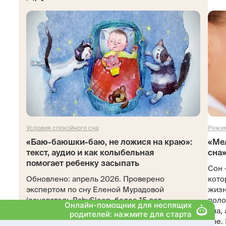
Условия спокойного сна
Режим
«Баю-баюшки-баю, не ложися на краю»:
«Ме
текст, аудио и как колыбельная
сна»
помогает ребенку засыпать
Сон 
Обновлено: апрель 2026. Проверено
кото
экспертом по сну Еленой Мурадовой
жизн
(основатель BabySleep, более 15 лет
поло
практики).
сна,
сне. 