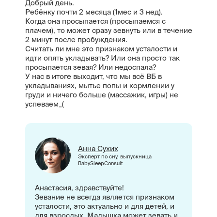
Добрый день.
Ребёнку почти 2 месяца (1мес и 3 нед).
Когда она просыпается (просыпаемся с
плачем), то может сразу зевнуть или в течение
2 минут после пробуждения.
Считать ли мне это признаком усталости и
идти опять укладывать? Или она просто так
просыпается зевая? Или недоспала?
У нас в итоге выходит, что мы всё ВБ в
укладываниях, мытье попы и кормлении у
груди и ничего больше (массажик, игры) не
успеваем_(
Анна Сухих
Эксперт по сну, выпускница
BabySleepConsult
Анастасия, здравствуйте!
Зевание не всегда является признаком
усталости, это актуально и для детей, и
для взрослых. Малышка может зевать и