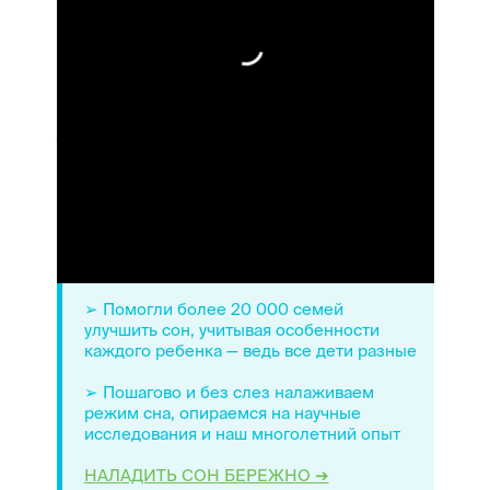
Ролик снят при поддержке любимого бренда
детских товаров Chicco
➢ BabySleep — первый в России Центр
детского сна, работаем с 2011 года
➢ Помогли более 20 000 семей
улучшить сон, учитывая особенности
каждого ребенка — ведь все дети разные
➢ Пошагово и без слез налаживаем
режим сна, опираемся на научные
исследования и наш многолетний опыт
НАЛАДИТЬ СОН БЕРЕЖНО ➔