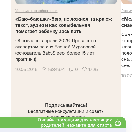
Условия спокойного сна
Режим
«Баю-баюшки-баю, не ложися на краю»:
«Ме
текст, аудио и как колыбельная
сна»
помогает ребенку засыпать
Сон 
Обновлено: апрель 2026. Проверено
кото
экспертом по сну Еленой Мурадовой
жизн
(основатель BabySleep, более 15 лет
поло
практики).
сна,
сне. 
10.05.2016
1684974
0
1725
15.07
Подписывайтесь!
Бесплатные консультации и советы
в наших соцсетях