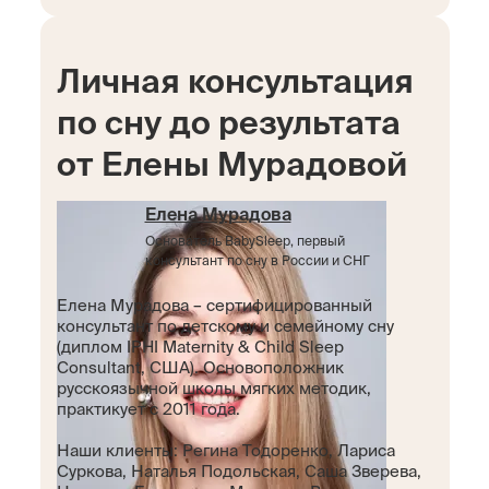
Личная консультация
по сну до результата
от Елены Мурадовой
Елена Мурадова
Основатель BabySleep, первый
консультант по сну в России и СНГ
Елена Мурадова – сертифицированный
консультант по детскому и семейному сну
(диплом IPHI Maternity & Child Sleep
Consultant, США). Основоположник
русскоязычной школы мягких методик,
практикует с 2011 года.
Наши клиенты: Регина Тодоренко, Лариса
Суркова, Наталья Подольская, Саша Зверева,