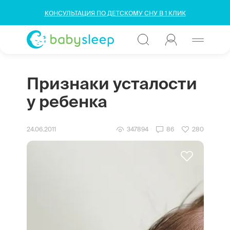
КОНСУЛЬТАЦИЯ ПО ДЕТСКОМУ СНУ В 1 КЛИК
Признаки усталости
у ребенка
24.06.2011
347894
86
280