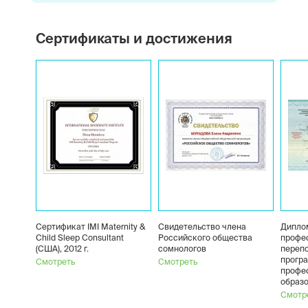
Сертификаты и достижения
Сертификат IMI Maternity &
Свидетельство члена
Дипло
Child Sleep Consultant
Российского общества
профе
(США), 2012 г.
сомнологов
перепо
прогр
Смотреть
Смотреть
профе
образо
Смотр