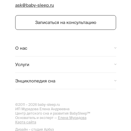
ask@baby-sleep.ru
Записаться на консультацию
О нас
Услуги
Энциклопедия сна
©2011 – 2026 baby-sleep.ru
ИП Мурадова Елена Андреевна
Центр детского сна и развития BabySleep™
Основатель и эксперт —
Елена Мурадова
Карта сайта
Дизайн – студия Арбуз