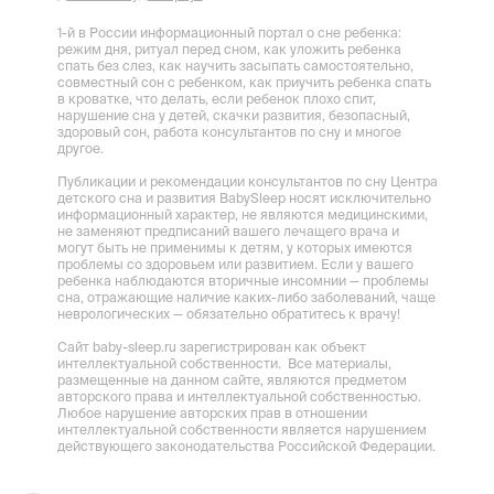
1-й в России информационный портал о сне ребенка:
режим дня, ритуал перед сном, как уложить ребенка
спать без слез, как научить засыпать самостоятельно,
совместный сон с ребенком, как приучить ребенка спать
в кроватке, что делать, если ребенок плохо спит,
нарушение сна у детей, скачки развития, безопасный,
здоровый сон, работа консультантов по сну и многое
другое.
Публикации и рекомендации консультантов по сну Центра
детского сна и развития BabySleep носят исключительно
информационный характер, не являются медицинскими,
не заменяют предписаний вашего лечащего врача и
могут быть не применимы к детям, у которых имеются
проблемы со здоровьем или развитием. Если у вашего
ребенка наблюдаются вторичные инсомнии — проблемы
сна, отражающие наличие каких-либо заболеваний, чаще
неврологических — обязательно обратитесь к врачу!
Сайт baby-sleep.ru зарегистрирован как объект
интеллектуальной собственности. Все материалы,
размещенные на данном сайте, являются предметом
авторского права и интеллектуальной собственностью.
Любое нарушение авторских прав в отношении
интеллектуальной собственности является нарушением
действующего законодательства Российской Федерации.