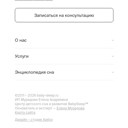
Записаться на консультацию
О нас
Услуги
Энциклопедия сна
©2011 – 2026 baby-sleep.ru
ИП Мурадова Елена Андреевна
Центр детского сна и развития BabySleep™
Основатель и эксперт —
Елена Мурадова
Карта сайта
Дизайн – студия Арбуз