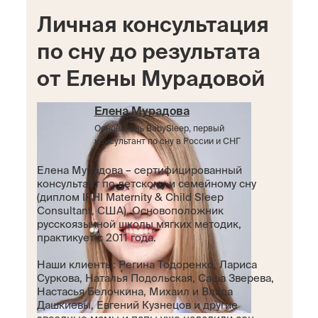
Личная консультация
по сну до результата
от Елены Мурадовой
Елена Мурадова
Основатель BabySleep, первый
консультант по сну в России и СНГ
Елена Мурадова – сертифицированный
консультант по детскому и семейному сну
(диплом IPHI Maternity & Child Sleep
Consultant, США). Основоположник
русскоязычной школы мягких методик,
практикует с 2011 года.
Наши клиенты: Регина Тодоренко, Лариса
Суркова, Наталья Подольская, Саша Зверева,
Настасья Белочкина, Михаил и Влада
Дашкиевы, Евгений Кузнецов и другие