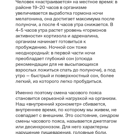
Человек «настраивается» на местное время: в
районе 19–20 часов в организме
увеличивается выработка гормона ночи
мелатонина, она достигает максимума после
полуночи, а после 4 часов утра снижается. В
4–5 часов утра растет уровень «гормонов
активности» кортизола и адреналина,
организм начинает готовиться к
пробуждению. Ночной сон тоже
неоднородный: в первой части ночи
преобладает глубокий сон (отсюда
рекомендации для не высыпающихся
взрослых ложиться спать до полуночи), а под
утро — быстрый и поверхностный сон, более
легкий, из которого легко пробудиться.
Именно поэтому смена часового пояса
становится серьезной нагрузкой на организм.
Наш «внутренний хронометр» сбивается,
внутреннее время, по которому мы живем, не
совпадает с внешним. Это состояние, синдром
смены часового пояса, называется джетлагом
или десинхронозом. Для него характерны
нарушение пищеварения, головные боли,