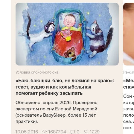
Условия спокойного сна
Режим
«Баю-баюшки-баю, не ложися на краю»:
«Ме
текст, аудио и как колыбельная
сна»
помогает ребенку засыпать
Сон 
Обновлено: апрель 2026. Проверено
кото
экспертом по сну Еленой Мурадовой
жизн
(основатель BabySleep, более 15 лет
поло
практики).
сна,
сне. 
10.05.2016
1687704
0
1729