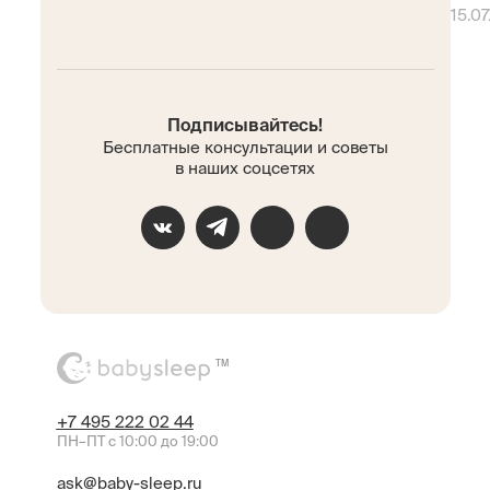
15.07
Подписывайтесь!
Бесплатные консультации и советы
в наших соцсетях
TM
+7 495 222 02 44
ПН–ПТ с 10:00 до 19:00
ask@baby-sleep.ru