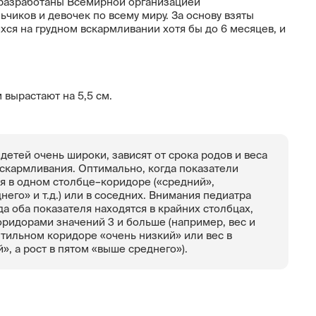
 разработаны Всемирной организацией
чиков и девочек по всему миру. За основу взяты
ся на грудном вскармливании хотя бы до 6 месяцев, и
 вырастают на 5,5 см.
 детей очень широки, зависят от срока родов и веса
скармливания. Оптимально, когда показатели
ся в одном столбце–коридоре («средний»,
него» и т.д.) или в соседних. Внимания педиатра
да оба показателя находятся в крайних столбцах,
ридорами значений 3 и больше (например, вес и
тильном коридоре «очень низкий» или вес в
», а рост в пятом «выше среднего»).