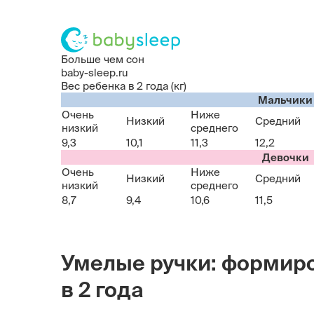
Больше чем сон
baby-sleep.ru
Вес ребенка в 2 года (кг)
Мальчики
Очень
Ниже
Низкий
Средний
низкий
среднего
9,3
10,1
11,3
12,2
Девочки
Очень
Ниже
Низкий
Средний
низкий
среднего
8,7
9,4
10,6
11,5
Умелые ручки: формир
в 2 года