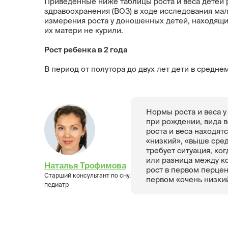
Приведенные ниже таблицы роста и веса детей
здравоохранения (ВОЗ) в ходе исследования маль
измерения роста у доношенных детей, находящих
их матери не курили.
Рост ребенка в 2 года
В период от полутора до двух лет дети в среднем
Нормы роста и веса у
при рождении, вида в
роста и веса находят
«низкий», «выше сред
требует ситуация, ког
или разница между ко
Наталья Трофимова
рост в первом перцен
Старший консультант по сну,
первом «очень низкий
педиатр