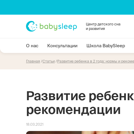
Центр детского сна
и развития
О нас
Консультации
Школа BabySleep
Главная
Статьи
Развитие ребенка в 2 года: нормы и реком
Развитие ребенка
рекомендации
18.03.2021