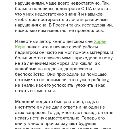
нарушениями, чаще всего недостаточно. Так,
больше половины педиатров в США считают,
что у них недостаточно знаний и навыков,
чтобы диагностировать и лечить различные
нарушения сна. В России таких исследований,
насколько нам известно, не проводилось.
Известный автор книг о детском сне
Харви
Карп
пишет, что в начале своей работы
педиатром он часто не мог помочь матерям. В
большинстве случаев мамы приходили к нему
не за лечением насморка или кашля, а с
жалобами на недосып, депрессию и
беспокойство. Они приходили за помощью,
потому что не понимали, что нужно ребенку,
не знали, как его успокоить, уложить и как
начать высыпаться.
Молодой педиатр был растерян, ведь в
институте ему не дали ответ ни на один из
этих вопросов. Тогда, много лет назад, он стал
искать истину самостоятельно. Теперь его
книгу в числе прочих изучают будущие
консультанты по детскому сну в рамках курса