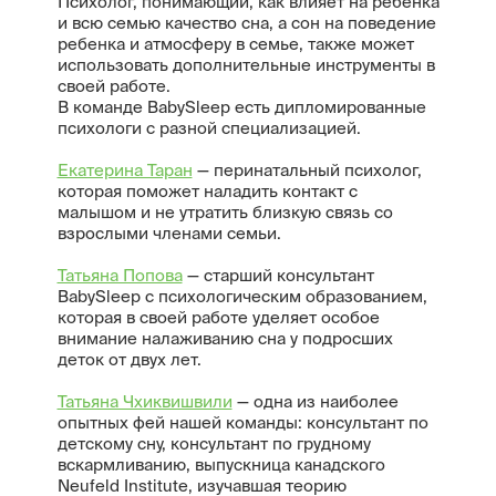
Психолог, понимающий, как влияет на ребенка
и всю семью качество сна, а сон на поведение
ребенка и атмосферу в семье, также может
использовать дополнительные инструменты в
своей работе.
В команде BabySleep есть дипломированные
психологи с разной специализацией.
Екатерина Таран
— перинатальный психолог,
которая поможет наладить контакт с
малышом и не утратить близкую связь со
взрослыми членами семьи.
Татьяна Попова
— старший консультант
BabySleep с психологическим образованием,
которая в своей работе уделяет особое
внимание налаживанию сна у подросших
деток от двух лет.
Татьяна Чхиквишвили
— одна из наиболее
опытных фей нашей команды: консультант по
детскому сну, консультант по грудному
вскармливанию, выпускница канадского
Neufeld Institute, изучавшая теорию