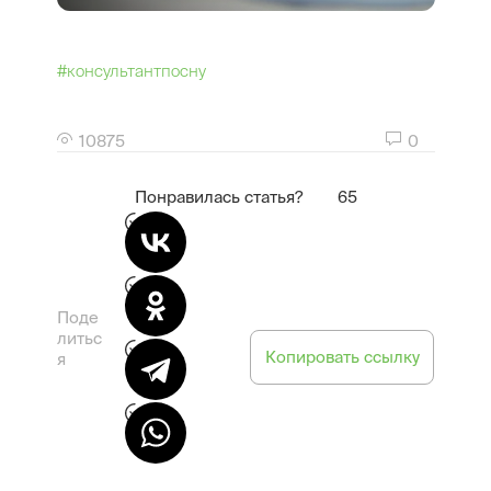
#консультантпосну
10875
0
Понравилась статья?
65
Поде
литьс
Копировать ссылку
я