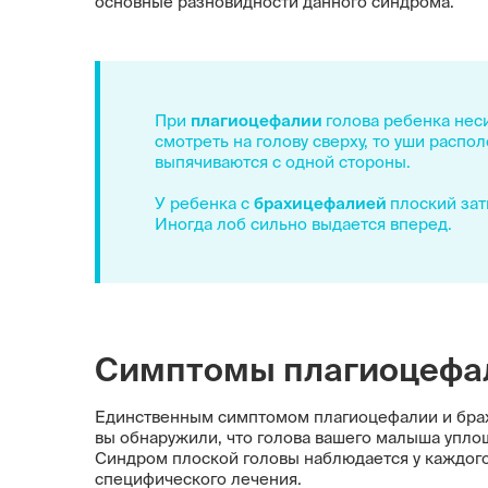
основные разновидности данного синдрома.
При
плагиоцефалии
голова ребенка нес
смотреть на голову сверху, то уши распо
выпячиваются с одной стороны.
У ребенка с
брахицефалией
плоский зат
Иногда лоб сильно выдается вперед.
Симптомы плагиоцефа
Единственным симптомом плагиоцефалии и брах
вы обнаружили, что голова вашего малыша уплощ
Синдром плоской головы наблюдается у каждого
специфического лечения.