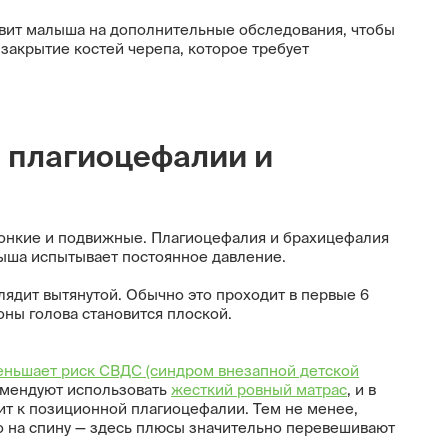
авит малыша на дополнительные обследования, чтобы
закрытие костей черепа, которое требует
 плагиоцефалии и
тонкие и подвижные. Плагиоцефалия и брахицефалия
алыша испытывает постоянное давление.
ядит вытянутой. Обычно это проходит в первые 6
оны голова становится плоской.
еньшает риск СВДС (синдром внезапной детской
омендуют использовать
жесткий ровный матрас
, и в
ит к позиционной плагиоцефалии. Тем не менее,
о на спину — здесь плюсы значительно перевешивают