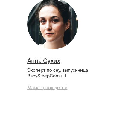
Анна Сухих
Эксперт по сну, выпускница
BabySleepConsult
Мама троих детей