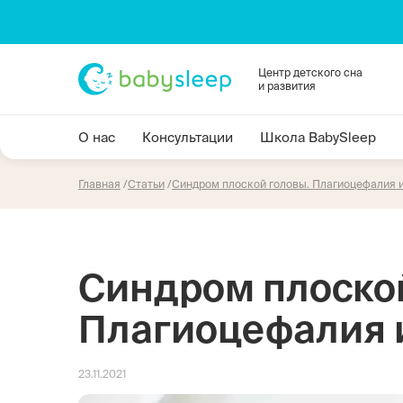
Центр детского сна
и развития
О нас
Консультации
Школа BabySleep
Главная
Статьи
Синдром плоской головы. Плагиоцефалия 
Синдром плоской
Плагиоцефалия 
23.11.2021