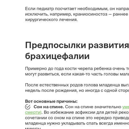
Если педиатр посчитает необходимым, он напр
исключить, например, краниосиностоз — раннее 
хирургического лечения.
Предпосылки развития
брахицефалии
Примерно до года кости черепа ребенка очень 
могут развиться, если какая-то часть головы м
После естественных родов голова младенца выгл
недель после рождения, но иногда с одной стор
Вот основные причины:
Сон н
а спине
.
Сон на спине значительно
ум
смерти)
. Во избежание асфиксии для детей рек
сочетании со сном на спине это нередко привод
младенца нужно укладывать спать всегда именн
минусы.