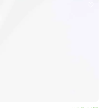
0–3 мес
3–6 мес