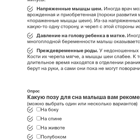
Напряженные мышцы шеи
.
Иногда врач мо
врожденная и приобретенная (пороки развития
«пораженные мышцы шеи»). Из-за напряженных 
какую-то одну сторону, и череп с этой стороны
Давление на голову ребенка в
матке
.
Иногд
многоплодной беременности малыш оказываетс
Преждевременные роды.
У недоношенных 
Кости их черепа мягче, а мышцы шеи слабее. К
длительное время находятся в отделении реаним
берут на руки, а сами они пока не могут поворачи
Опрос
Какую позу для сна малыша вам реком
(можно выбрать один или несколько вариантов)
На боку
На спине
На животе
Полубоком