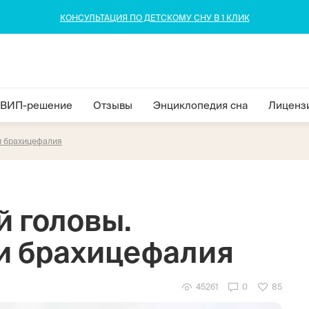
КОНСУЛЬТАЦИЯ ПО ДЕТСКОМУ СНУ В 1 КЛИК
ВИП-решение
Отзывы
Энциклопедия сна
Лиценз
и брахицефалия
 головы.
и брахицефалия
45261
0
85