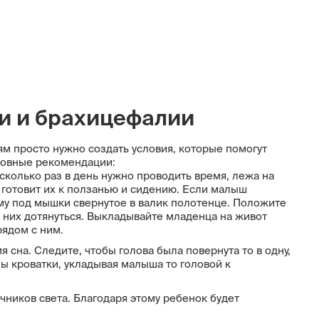
и и брахицефалии
ям просто нужно создать условия, которые помогут
новные рекомендации:
колько раз в день нужно проводить время, лежа на
 готовит их к ползанью и сидению. Если малыш
му под мышки свернутое в валик полотенце. Положите
 них дотянуться. Выкладывайте младенца на живот
рядом с ним.
сна. Следите, чтобы голова была повернута то в одну,
ны кроватки, укладывая малыша то головой к
ников света. Благодаря этому ребенок будет