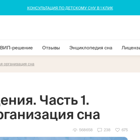
КОНСУЛЬТАЦИЯ ПО ДЕТСКОМУ СНУ В 1 КЛИК
ВИП-решение
Отзывы
Энциклопедия сна
Лиценз
ая организация сна
ния. Часть 1.
рганизация сна
568658
238
675