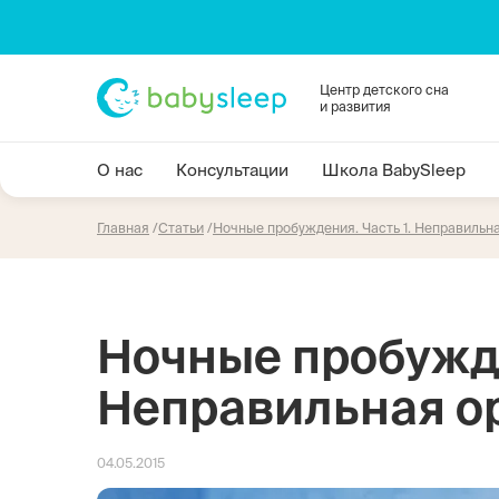
Центр детского сна
и развития
О нас
Консультации
Школа BabySleep
Главная
Статьи
Ночные пробуждения. Часть 1. Неправильн
Ночные пробужде
Неправильная о
04.05.2015