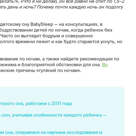
лать?», «Что я ни делаю, он все равно не спит по 1,5–
2
ать день и ночь? Почему почти каждую ночь он подолгу
етскому сну BabySleep — на консультациях, в
 бодрствовании детей по ночам, когда ребенок без
. Часто он выглядит бодрым и совершенно
олгого времени лежит и как будто старается уснуть, но
твование по ночам, а также найдете рекомендации по
ежима и благоприятной обстановки для сна.
Во
ческие причины «гуляний по ночам».
ского сна, работаем с 2011 года
 сон, учитывая особенности каждого ребенка —
м сна, опираемся на научные исследования и