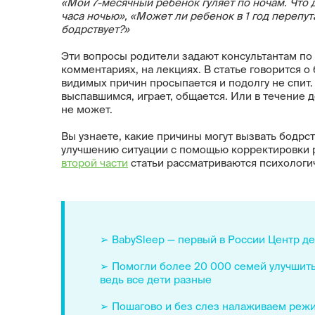
«Мой 7-месячный ребенок гуляет по ночам. Что де
часа ночью», «Может ли ребенок в 1 год перепут
бодрствует?»
Эти вопросы родители задают консультантам по д
комментариях, на лекциях. В статье говорится о
видимых причин просыпается и подолгу не спит
выспавшимся, играет, общается. Или в течение д
не может.
Вы узнаете, какие причины могут вызвать бодрс
улучшению ситуации с помощью корректировки р
второй части
статьи рассматриваются психологи
➢ BabySleep — первый в России Центр дет
➢ Помогли более 20 000 семей улучшить
ведь все дети разные
➢ Пошагово и без слез налаживаем режи